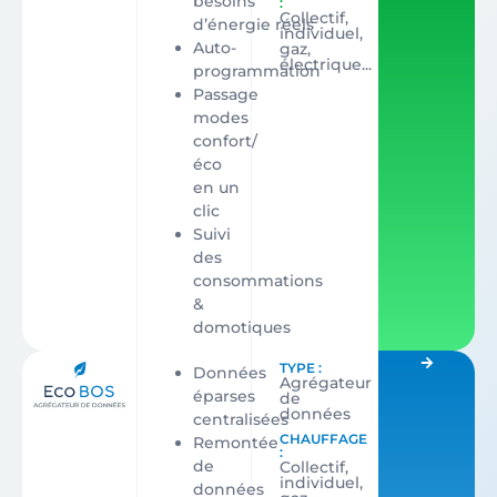
besoins
:
Collectif,
d’énergie réels
individuel,
Auto-
gaz,
électrique...
programmation
Passage
modes
confort/
éco
en un
clic
Suivi
des
consommations
&
domotiques
TYPE :
Données
Agrégateur
éparses
de
données
centralisées
CHAUFFAGE
Remontée
:
de
Collectif,
individuel,
données