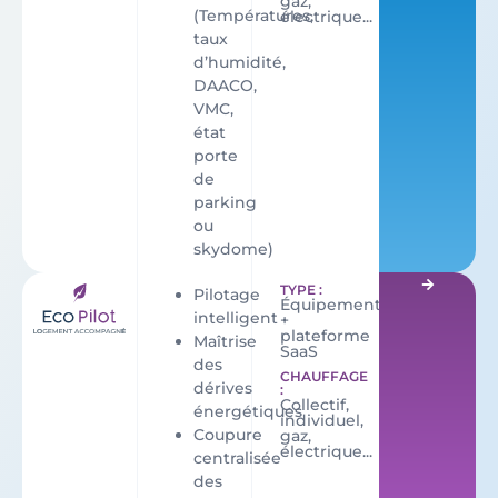
gaz,
(Températures,
électrique...
taux
d’humidité,
DAACO,
VMC,
état
porte
de
parking
ou
skydome)
TYPE :
Pilotage
Équipementation
intelligent
+
plateforme
Maîtrise
SaaS
des
CHAUFFAGE
dérives
:
Collectif,
énergétiques
individuel,
Coupure
gaz,
électrique...
centralisée
des