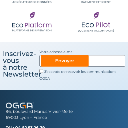
Inscrivez-
Votre adresse e-mail
vous
Envoyer
à notre
J'accepte de recevoir les communications
Newsletter
OGGA
96, boulevard Marius Vivier-Merle
69003 Lyon – France
Tél :
04 82 53 26 79