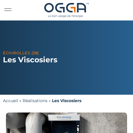
ÉCHIROLLES (38)
Les Viscosiers
Accueil
»
Réalisations
»
Les Viscosiers