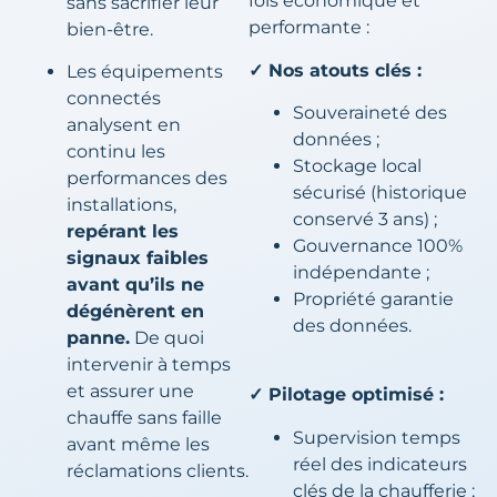
fois économique et
sans sacrifier leur
performante :
bien-être.
✓ Nos atouts clés :
Les équipements
connectés
Souveraineté des
analysent en
données ;
continu les
Stockage local
performances des
sécurisé (historique
installations,
conservé 3 ans) ;
repérant les
Gouvernance 100%
signaux faibles
indépendante ;
avant qu’ils ne
Propriété garantie
dégénèrent en
des données.
panne.
De quoi
intervenir à temps
et assurer une
✓ Pilotage optimisé :
chauffe sans faille
Supervision temps
avant même les
réel des indicateurs
réclamations clients.
clés de la chaufferie ;