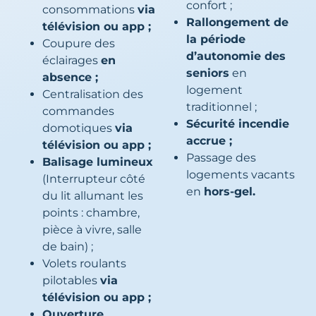
confort ;
consommations
via
Rallongement de
télévision ou app ;
la période
Coupure des
d’autonomie des
éclairages
en
seniors
en
absence ;
logement
Centralisation des
traditionnel ;
commandes
Sécurité incendie
domotiques
via
accrue ;
télévision ou app ;
Passage des
Balisage lumineux
logements vacants
(Interrupteur côté
en
hors-gel.
du lit allumant les
points : chambre,
pièce à vivre, salle
de bain) ;
Volets roulants
pilotables
via
télévision ou app ;
Ouverture