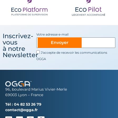
Inscrivez-
Votre adresse e-mail
vous
Envoyer
à notre
J'accepte de recevoir les communications
Newsletter
OGGA
96, boulevard Marius Vivier-Merle
69003 Lyon – France
Tél :
04 82 53 26 79
contact@ogga.fr