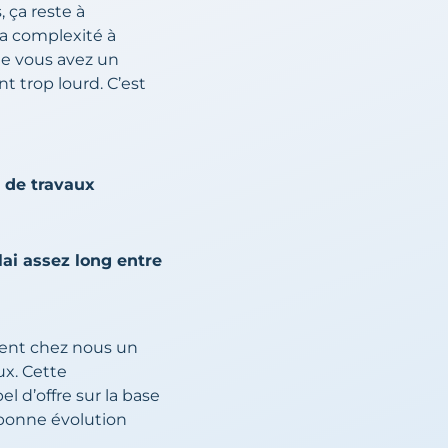
 ça reste à
la complexité à
que vous avez un
 trop lourd. C’est
s de travaux
ai assez long entre
ient chez nous un
ux. Cette
 d’offre sur la base
a bonne évolution