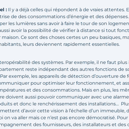
l :
Il y a déjà celles qui répondent à de vraies attentes. 
maîtrise de des consommations d’énergie et des dépenses
er les lumières sans avoir à faire le tour de son logemen
aussi avoir la possibilité de vérifier à distance si tout fon
maison. Ce sont des choses certes un peu basiques, mai
abitants, leurs deviennent rapidement essentielles.
’interopérabilité des systèmes. Par exemple, il ne faut plu
partement reste indépendant des autres fonctions de 
 Par exemple, les appareils de détection d’ouverture de f
ommuniquer pour optimiser leur fonctionnement, et assu
températures et des consommations. Mais en plus, les m
re doivent aussi pouvoir communiquer avec une alarme et
oduits et donc le renchérissement des installations… Plu
mettent d’avoir cette vision à l’échelle d’un immeuble, d
uoi on va aller mais ce n’est pas encore démocratisé. Pour 
pagnement des fournisseurs, des installateurs et des cl