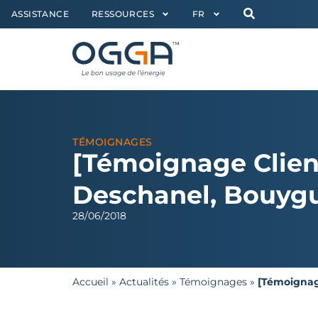
ASSISTANCE
RESSOURCES
FR
TÉMOIGNAGES
[Témoignage Client
Deschanel, Bouygu
28/06/2018
Accueil
»
Actualités
»
Témoignages
»
[Témoignag