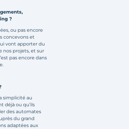
ogements,
ing ?
mées, ou pas encore
us concevons et
ui vont apporter du
 nos projets, et sur
’est pas encore dans
e.
?
la simplicité au
t déjà ou qu’ils
aller des automates
 auprès du grand
ions adaptées aux