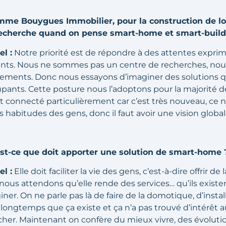
me Bouygues Immobilier, pour la construction de l
 recherche quand on pense smart-home et smart-build
l :
Notre priorité est de répondre à des attentes expri
clients. Nous ne sommes pas un centre de recherches, no
gements. Donc nous essayons d’imaginer des solutions q
pants. Cette posture nous l’adoptons pour la majorité de
 connecté particulièrement car c’est très nouveau, ce n
s habitudes des gens, donc il faut avoir une vision global
st-ce que doit apporter une solution de smart-home 
l :
Elle doit faciliter la vie des gens, c’est-à-dire offrir de 
nous attendons qu’elle rende des services… qu’ils existen
ner. On ne parle pas là de faire de la domotique, d’inst
t longtemps que ça existe et ça n’a pas trouvé d’intérêt
p cher. Maintenant on confère du mieux vivre, des évolut